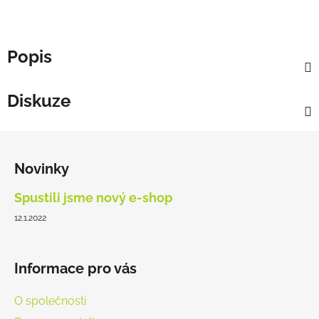
Popis
Diskuze
Z
á
Novinky
p
a
Spustili jsme nový e-shop
t
12.1.2022
í
Informace pro vás
O společnosti