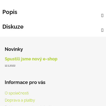
Popis
Diskuze
Z
á
Novinky
p
a
Spustili jsme nový e-shop
t
12.1.2022
í
Informace pro vás
O společnosti
Doprava a platby