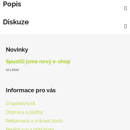
Popis
Diskuze
Z
á
Novinky
p
a
Spustili jsme nový e-shop
t
12.1.2022
í
Informace pro vás
O společnosti
Doprava a platby
Reklamace a vrácení zboží
Registrace a přihlášení