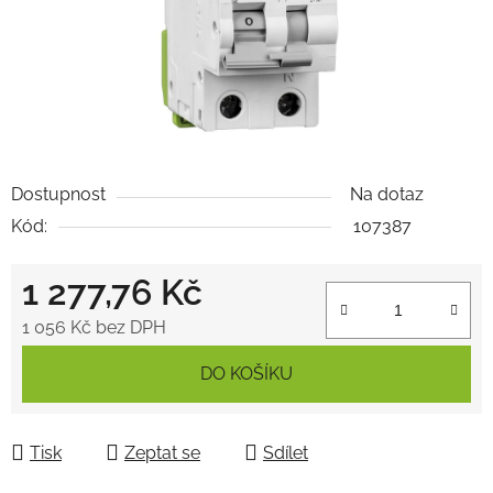
Dostupnost
Na dotaz
Kód:
107387
1 277,76 Kč
1 056 Kč bez DPH
Měrná cena:
DO KOŠÍKU
Tisk
Zeptat se
Sdílet