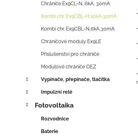
Chrániče Ex9CL-N, 6kA, 30mA
Kombi chr. Ex9CBL-H,10kA,30mA
Kombi chr. Ex9CBL-N,6kA,30mA
Chráničové moduly Ex9LE
Příslušenství pro chrániče
Modulové chrániče OEZ
Vypínače, přepínače, tlačítka
Impulzní relé
Fotovoltaika
Rozvodnice
Baterie