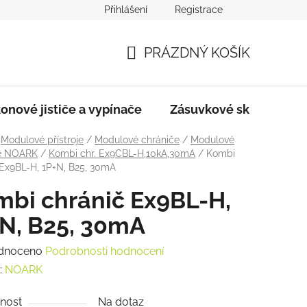
Přihlášení
Registrace
dmínky
Podmínky ochrany osobních údajů
PRÁZDNÝ KOŠÍK
NÁKUPNÍ
KOŠÍK
onové jističe a vypínače
Zásuvkové skříně
Modulové přístroje
/
Modulové chrániče
/
Modulové
če NOARK
/
Kombi chr. Ex9CBL-H,10kA,30mA
/
Kombi
 Ex9BL-H, 1P+N, B25, 30mA
bi chránič Ex9BL-H,
N, B25, 30mA
rné
dnoceno
Podrobnosti hodnocení
ení
:
NOARK
tu
nost
Na dotaz