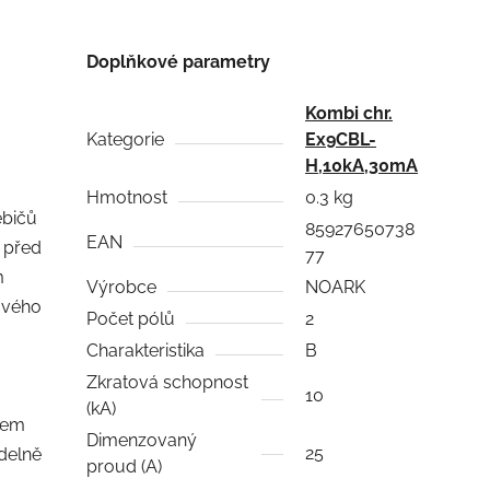
Doplňkové parametry
Kombi chr.
Kategorie
Ex9CBL-
H,10kA,30mA
Hmotnost
0.3 kg
ebičů
85927650738
EAN
ů před
77
m
Výrobce
NOARK
ového
Počet pólů
2
Charakteristika
B
Zkratová schopnost
10
(kA)
hem
Dimenzovaný
25
delně
proud (A)