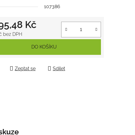
107386
195,48 Kč
ek.
č bez DPH
 cena:
DO KOŠÍKU
Zeptat se
Sdílet
skuze