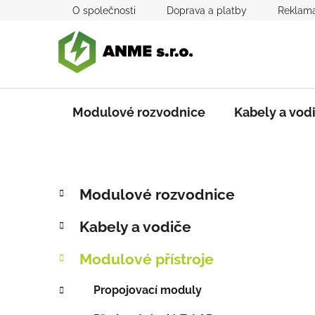
Přejít
O společnosti
Doprava a platby
Reklama
na
obsah
Modulové rozvodnice
Kabely a vod
P
K
Přeskočit
Modulové rozvodnice
a
kategorie
o
t
s
Kabely a vodiče
e
t
g
r
Modulové přístroje
o
a
r
Propojovací moduly
i
n
e
n