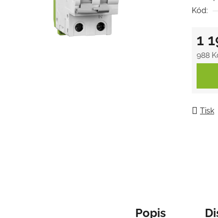
Kód:
0,0
z
1 
5
hvězdič
988 K
Měrná
Tisk
Popis
Di