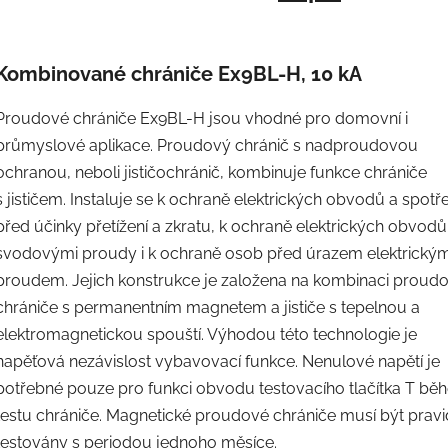
Kombinované chrániče Ex9BL-H, 10 kA
Proudové chrániče Ex9BL-H jsou vhodné pro domovní i
průmyslové aplikace. Proudový chránič s nadproudovou
ochranou, neboli jističochránič, kombinuje funkce chrániče
s jističem. Instaluje se k ochraně elektrických obvodů a spotř
před účinky přetížení a zkratu, k ochraně elektrických obvod
svodovými proudy i k ochraně osob před úrazem elektrický
proudem. Jejich konstrukce je založena na kombinaci proud
chrániče s permanentním magnetem a jističe s tepelnou a
elektromagnetickou spouští. Výhodou této technologie je
napěťová nezávislost vybavovací funkce. Nenulové napětí je
potřebné pouze pro funkci obvodu testovacího tlačítka T bě
testu chrániče. Magnetické proudové chrániče musí být pravi
testovány s periodou jednoho měsíce.