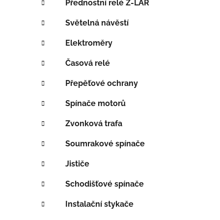
Přednostní relé Z-LAR
í
p
Světelná návěstí
a
Elektroměry
n
e
Časová relé
l
Přepěťové ochrany
Spínače motorů
Zvonková trafa
Soumrakové spínače
Jističe
Schodišťové spínače
Instalační stykače