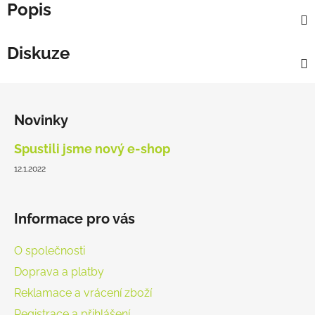
Popis
Diskuze
Z
á
Novinky
p
a
Spustili jsme nový e-shop
t
12.1.2022
í
Informace pro vás
O společnosti
Doprava a platby
Reklamace a vrácení zboží
Registrace a přihlášení