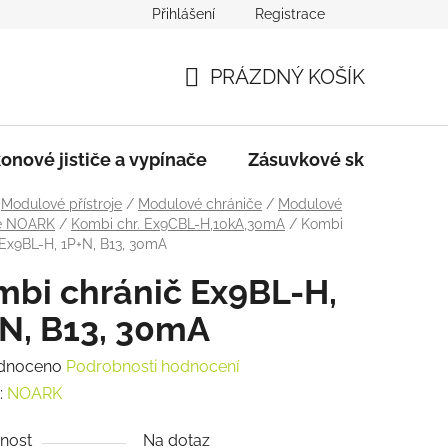
Přihlášení
Registrace
dmínky
Podmínky ochrany osobních údajů
PRÁZDNÝ KOŠÍK
NÁKUPNÍ
KOŠÍK
onové jističe a vypínače
Zásuvkové skříně
Modulové přístroje
/
Modulové chrániče
/
Modulové
če NOARK
/
Kombi chr. Ex9CBL-H,10kA,30mA
/
Kombi
 Ex9BL-H, 1P+N, B13, 30mA
bi chránič Ex9BL-H,
N, B13, 30mA
rné
dnoceno
Podrobnosti hodnocení
ení
:
NOARK
tu
nost
Na dotaz