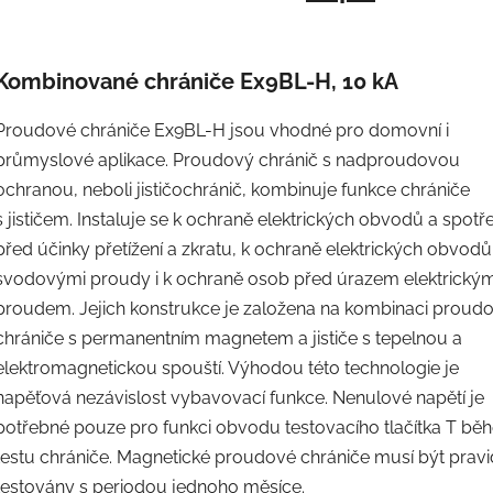
Kombinované chrániče Ex9BL-H, 10 kA
Proudové chrániče Ex9BL-H jsou vhodné pro domovní i
průmyslové aplikace. Proudový chránič s nadproudovou
ochranou, neboli jističochránič, kombinuje funkce chrániče
s jističem. Instaluje se k ochraně elektrických obvodů a spotř
před účinky přetížení a zkratu, k ochraně elektrických obvod
svodovými proudy i k ochraně osob před úrazem elektrický
proudem. Jejich konstrukce je založena na kombinaci proud
chrániče s permanentním magnetem a jističe s tepelnou a
elektromagnetickou spouští. Výhodou této technologie je
napěťová nezávislost vybavovací funkce. Nenulové napětí je
potřebné pouze pro funkci obvodu testovacího tlačítka T bě
testu chrániče. Magnetické proudové chrániče musí být pravi
testovány s periodou jednoho měsíce.