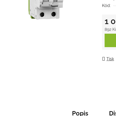
Kód:
0,0
z
1 
5
hvězdič
892 K
Měrná
Tisk
Popis
Di