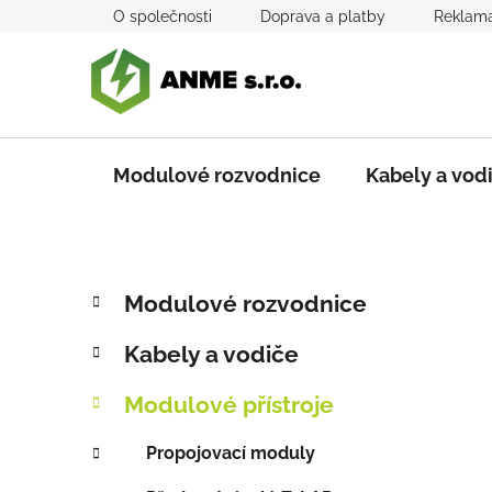
Přejít
O společnosti
Doprava a platby
Reklama
na
obsah
Modulové rozvodnice
Kabely a vod
P
K
Přeskočit
Modulové rozvodnice
a
kategorie
o
t
s
Kabely a vodiče
e
t
g
r
Modulové přístroje
o
a
r
Propojovací moduly
i
n
e
n