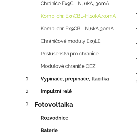
Chrániče Ex9CL-N, 6kA, 30mA
Kombi chr. Ex9CBL-H,10kA,30mA
Kombi chr. Ex9CBL-N,6kA,30mA
Chráničové moduly Ex9LE
Příslušenství pro chrániče
Modulové chrániče OEZ
Vypínače, přepínače, tlačítka
Impulzní relé
Fotovoltaika
Rozvodnice
Baterie