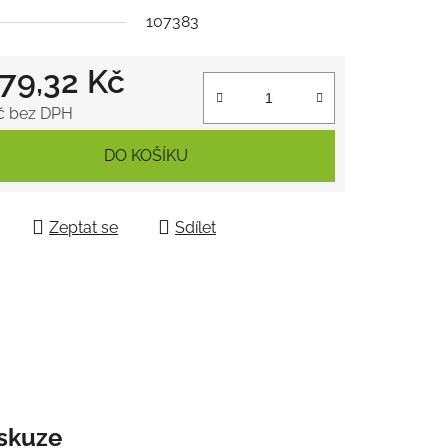
107383
079,32 Kč
ek.
č bez DPH
 cena:
DO KOŠÍKU
Zeptat se
Sdílet
skuze