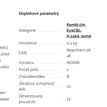
Doplňkové parametry
Kombi chr.
Kategorie
Ex9CBL-
H,10kA,30mA
Hmotnost
0.3 kg
ebičů
85927650738
EAN
ů před
46
m
Výrobce
NOARK
ového
Počet pólů
2
Charakteristika
B
Zkratová schopnost
10
(kA)
hem
Dimenzovaný
13
delně
proud (A)