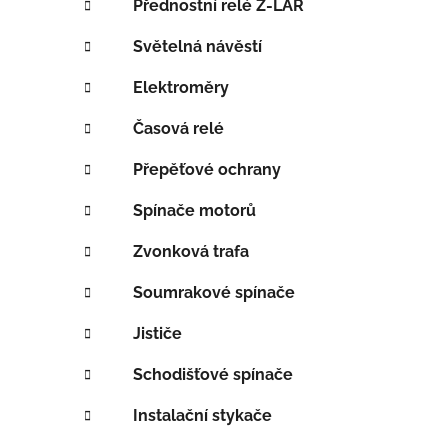
Přednostní relé Z-LAR
í
p
Světelná návěstí
a
Elektroměry
n
e
Časová relé
l
Přepěťové ochrany
Spínače motorů
Zvonková trafa
Soumrakové spínače
Jističe
Schodišťové spínače
Instalační stykače