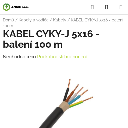
Přejít
Hledat
NÁKUP
na
obsah
KOŠÍK
Domů
/
Kabely a vodiče
/
Kabely
/
KABEL CYKY-J 5x16 - balení
100 m
KABEL CYKY-J 5x16 -
balení 100 m
Průměrné
Neohodnoceno
Podrobnosti hodnocení
hodnocení
produktu
je
0,0
z
5
hvězdiček.