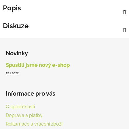
Popis
Diskuze
Z
á
Novinky
p
a
Spustili jsme nový e-shop
t
12.1.2022
í
Informace pro vás
O společnosti
Doprava a platby
Reklamace a vrácení zboží