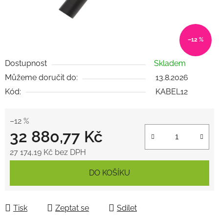
–12 %
Dostupnost
Skladem
Můžeme doručit do:
13.8.2026
Kód:
KABEL12
–12 %
32 880,77 Kč
27 174,19 Kč bez DPH
Měrná cena:
DO KOŠÍKU
Tisk
Zeptat se
Sdílet