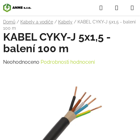
Přejít
Hledat
NÁKUP
na
obsah
KOŠÍK
Domů
/
Kabely a vodiče
/
Kabely
/
KABEL CYKY-J 5x1,5 - balení
100 m
KABEL CYKY-J 5x1,5 -
balení 100 m
Průměrné
Neohodnoceno
Podrobnosti hodnocení
hodnocení
produktu
je
0,0
z
5
hvězdiček.