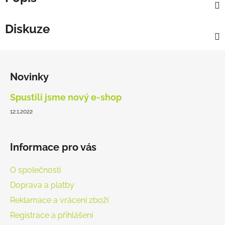
Diskuze
Z
á
Novinky
p
a
Spustili jsme nový e-shop
t
12.1.2022
í
Informace pro vás
O společnosti
Doprava a platby
Reklamace a vrácení zboží
Registrace a přihlášení