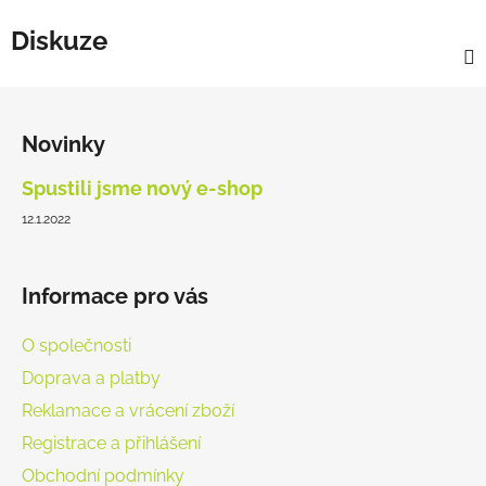
Diskuze
Z
á
Novinky
p
a
Spustili jsme nový e-shop
t
12.1.2022
í
Informace pro vás
O společnosti
Doprava a platby
Reklamace a vrácení zboží
Registrace a přihlášení
Obchodní podmínky