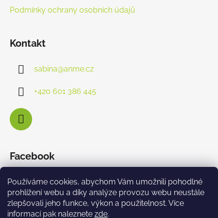
Podmínky ochrany osobních údajů
Kontakt
sabina
@
anme.cz
+420 601 386 445
Facebook
Používáme cookies, abychom Vám umožnili pohodlné
prohlížení webu a díky analýze provozu webu neustále
zlepšovali jeho funkce, výkon a použitelnost. Více
informací pak naleznete
zde
.