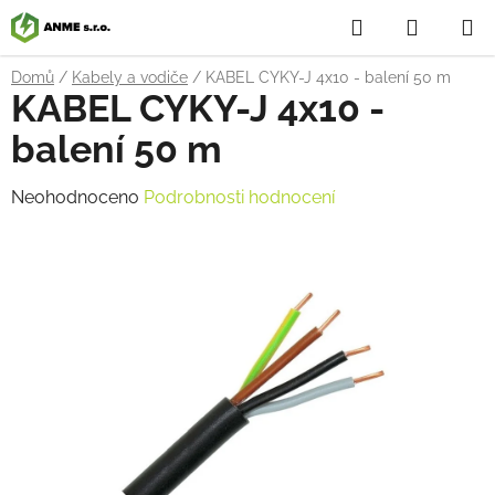
Přejít
Hledat
NÁKUP
na
obsah
KOŠÍK
Domů
/
Kabely a vodiče
/
KABEL CYKY-J 4x10 - balení 50 m
KABEL CYKY-J 4x10 -
balení 50 m
Průměrné
Neohodnoceno
Podrobnosti hodnocení
hodnocení
produktu
je
0,0
z
5
hvězdiček.