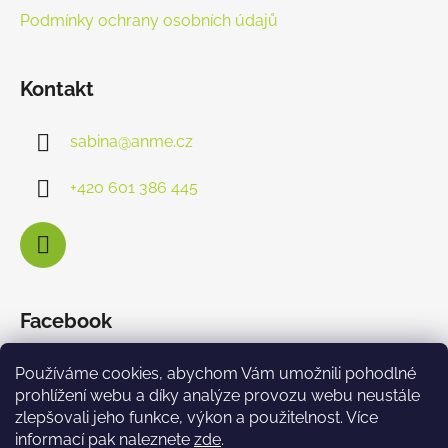
Podmínky ochrany osobních údajů
Kontakt
sabina
@
anme.cz
+420 601 386 445
Facebook
Používáme cookies, abychom Vám umožnili pohodlné
prohlížení webu a díky analýze provozu webu neustále
zlepšovali jeho funkce, výkon a použitelnost. Více
informací pak naleznete
zde
.