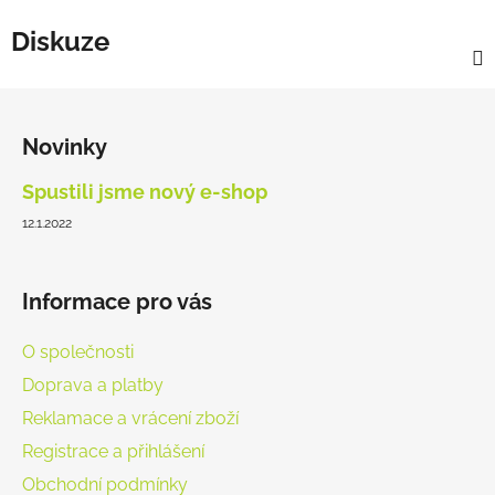
Diskuze
Z
á
Novinky
p
a
Spustili jsme nový e-shop
t
12.1.2022
í
Informace pro vás
O společnosti
Doprava a platby
Reklamace a vrácení zboží
Registrace a přihlášení
Obchodní podmínky