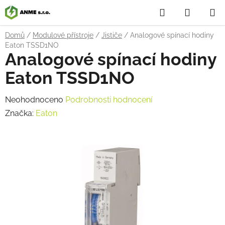
Přejít
Hledat
NÁKUP
na
obsah
KOŠÍK
Domů
/
Modulové přístroje
/
Jističe
/
Analogové spínací hodiny
Eaton TSSD1NO
Analogové spínací hodiny
Eaton TSSD1NO
Průměrné
Neohodnoceno
Podrobnosti hodnocení
hodnocení
Značka:
Eaton
produktu
je
0,0
z
5
hvězdiček.