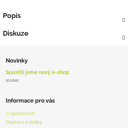
Popis
Diskuze
Z
á
Novinky
p
a
Spustili jsme nový e-shop
t
12.1.2022
í
Informace pro vás
O společnosti
Doprava a platby