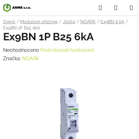
Přejít
Hledat
NÁKUP
na
obsah
KOŠÍK
Domů
/
Modulové přístroje
/
Jističe
/
NOARK
/
Ex9BN 6 kA
/
Ex9BN 1P B25 6kA
Ex9BN 1P B25 6kA
Průměrné
Neohodnoceno
Podrobnosti hodnocení
hodnocení
Značka:
NOARK
produktu
je
0,0
z
5
hvězdiček.