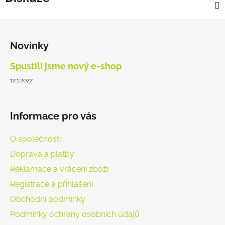
Z
á
Novinky
p
a
Spustili jsme nový e-shop
t
12.1.2022
í
Informace pro vás
O společnosti
Doprava a platby
Reklamace a vrácení zboží
Registrace a přihlášení
Obchodní podmínky
Podmínky ochrany osobních údajů