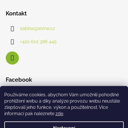
Kontakt
sabina
@
anme.cz
+420 601 386 445
Facebook
Používáme cookies, abychom Vám umožnili pohodlné
prohlížení webu a díky analýze provozu webu neustále
zlepšovali jeho funkce, výkon a použitelnost. Více
informací pak naleznete
zde
.