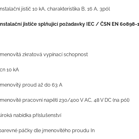
Instalační jistič 10 kA, charakteristika B, 16 A, 3pól
Instalační jističe splňující požadavky IEC / ČSN EN 60898-
jmenovitá zkratová vypínací schopnost
Icn 10 kA
jmenovitý proud až do 63 A
jmenovité pracovní napětí 230/400 V AC, 48 V DC (na pól)
široká nabídka příslušenství
barevné páčky dle jmenovitého proudu In