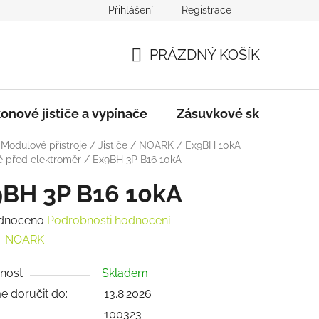
Přihlášení
Registrace
dmínky
Podmínky ochrany osobních údajů
PRÁZDNÝ KOŠÍK
NÁKUPNÍ
KOŠÍK
onové jističe a vypínače
Zásuvkové skříně
Modulové přístroje
/
Jističe
/
NOARK
/
Ex9BH 10kA
é před elektroměr
/
Ex9BH 3P B16 10kA
9BH 3P B16 10kA
rné
dnoceno
Podrobnosti hodnocení
ení
:
NOARK
tu
nost
Skladem
 doručit do:
13.8.2026
100323