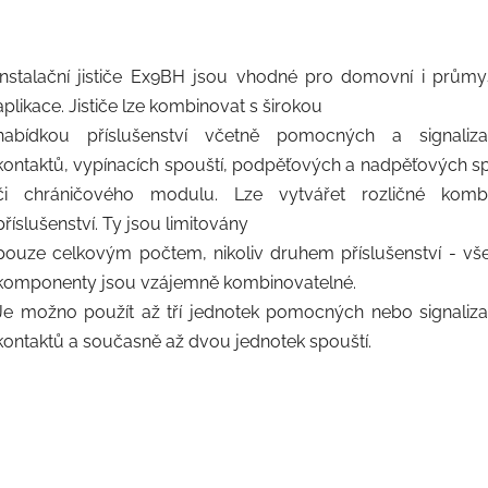
Instalační jističe Ex9BH jsou vhodné pro domovní i průmy
aplikace. Jističe lze kombinovat s širokou
nabídkou příslušenství včetně pomocných a signaliza
kontaktů, vypínacích spouští, podpěťových a nadpěťových sp
či chráničového modulu. Lze vytvářet rozličné komb
příslušenství. Ty jsou limitovány
pouze celkovým počtem, nikoliv druhem příslušenství - vš
komponenty jsou vzájemně kombinovatelné.
Je možno použít až tří jednotek pomocných nebo signaliza
kontaktů a současně až dvou jednotek spouští.