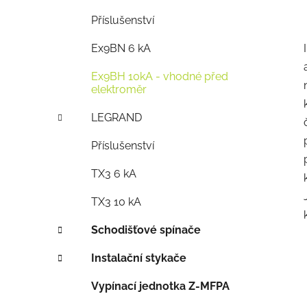
Příslušenství
Ex9BN 6 kA
Ex9BH 10kA - vhodné před
elektroměr
LEGRAND
Příslušenství
TX3 6 kA
TX3 10 kA
Schodišťové spínače
Instalační stykače
Vypínací jednotka Z-MFPA