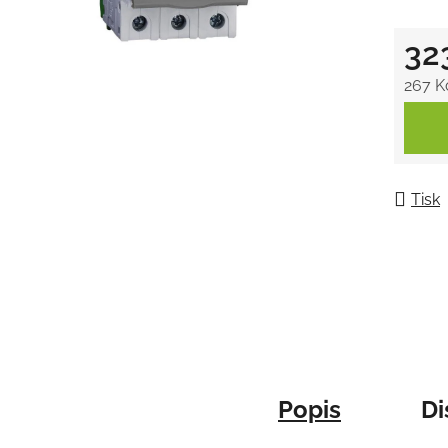
5
32
hvězdič
267 K
Měrná
Tisk
Popis
Di