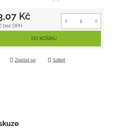
3,07 Kč
ek.
č bez DPH
 cena:
DO KOŠÍKU
Zeptat se
Sdílet
skuze