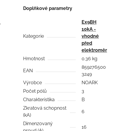
Doplňkové parametry
Ex9BH
1
10kA -
Kategorie
vhodné
před
elektroměr
Hmotnost
0.36 kg
859276500
EAN
3249
Výrobce
NOARK
Počet pólů
3
Charakteristika
B
Zkratová schopnost
6
(kA)
Dimenzovaný
16
proud (A)