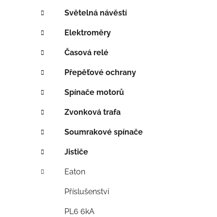
í
p
Světelná návěstí
a
Elektroměry
n
e
Časová relé
l
Přepěťové ochrany
Spínače motorů
Zvonková trafa
Soumrakové spínače
Jističe
Eaton
Příslušenství
PL6 6kA