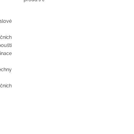
slové
čních
ouští
inace
echny
čních