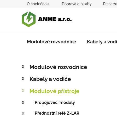
Přejít
O společnosti
Doprava a platby
Reklama
na
obsah
Modulové rozvodnice
Kabely a vod
P
K
Přeskočit
Modulové rozvodnice
a
kategorie
o
t
s
Kabely a vodiče
e
t
g
r
Modulové přístroje
o
a
r
Propojovací moduly
i
n
e
n
Přednostní relé Z-LAR