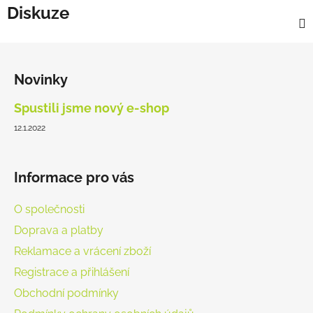
Diskuze
Z
á
Novinky
p
a
Spustili jsme nový e-shop
t
12.1.2022
í
Informace pro vás
O společnosti
Doprava a platby
Reklamace a vrácení zboží
Registrace a přihlášení
Obchodní podmínky