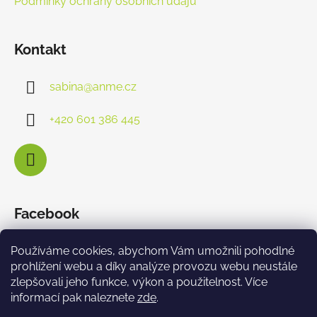
Podmínky ochrany osobních údajů
Kontakt
sabina
@
anme.cz
+420 601 386 445
Facebook
Používáme cookies, abychom Vám umožnili pohodlné
prohlížení webu a díky analýze provozu webu neustále
zlepšovali jeho funkce, výkon a použitelnost. Více
informací pak naleznete
zde
.