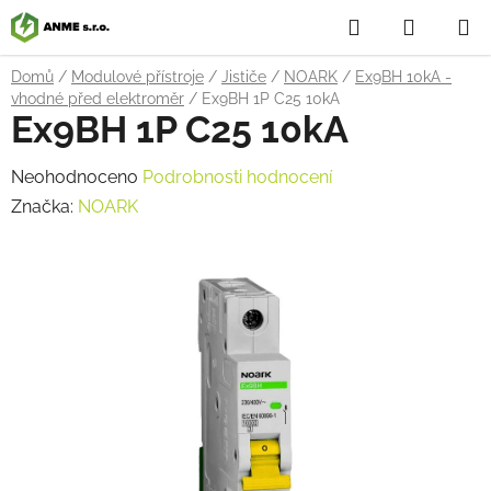
Přejít
Hledat
NÁKUP
na
obsah
KOŠÍK
Domů
/
Modulové přístroje
/
Jističe
/
NOARK
/
Ex9BH 10kA -
vhodné před elektroměr
/
Ex9BH 1P C25 10kA
Ex9BH 1P C25 10kA
Průměrné
Neohodnoceno
Podrobnosti hodnocení
hodnocení
Značka:
NOARK
produktu
je
0,0
z
5
hvězdiček.