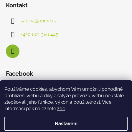
Kontakt
sabina
@
anme.cz
+420 601 386 445
Facebook
Používáme cookies, abychom Vám umožnili pohodlné
prohlížení webu a díky analýze provozu webu neustále
zlepšovali jeho funkce, výkon a použitelnost. Více
informací pak naleznete
zde
.
Nastavení