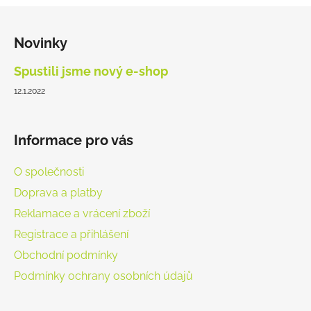
Z
á
Novinky
p
a
Spustili jsme nový e-shop
t
12.1.2022
í
Informace pro vás
O společnosti
Doprava a platby
Reklamace a vrácení zboží
Registrace a přihlášení
Obchodní podmínky
Podmínky ochrany osobních údajů