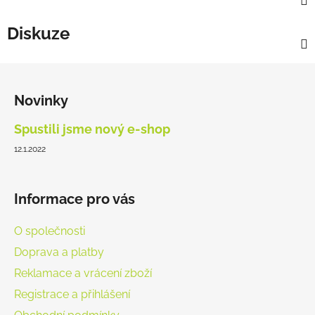
Diskuze
Z
á
Novinky
p
a
Spustili jsme nový e-shop
t
12.1.2022
í
Informace pro vás
O společnosti
Doprava a platby
Reklamace a vrácení zboží
Registrace a přihlášení