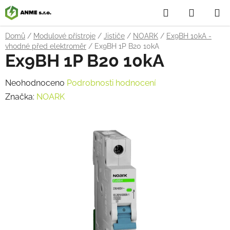
Přejít
Hledat
NÁKUP
na
obsah
KOŠÍK
Domů
/
Modulové přístroje
/
Jističe
/
NOARK
/
Ex9BH 10kA -
vhodné před elektroměr
/
Ex9BH 1P B20 10kA
Ex9BH 1P B20 10kA
Průměrné
Neohodnoceno
Podrobnosti hodnocení
hodnocení
Značka:
NOARK
produktu
je
0,0
z
5
hvězdiček.