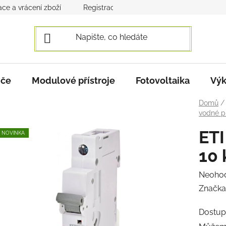
ce a vrácení zboží
Registrace a přihlášení
Obchodní po
iče
Modulové přístroje
Fotovoltaika
Výk
Domů
/
vodné p
ETI
NOVINKA
10 
Průmě
Neoho
hodnoc
Značka
produk
Dostup
je