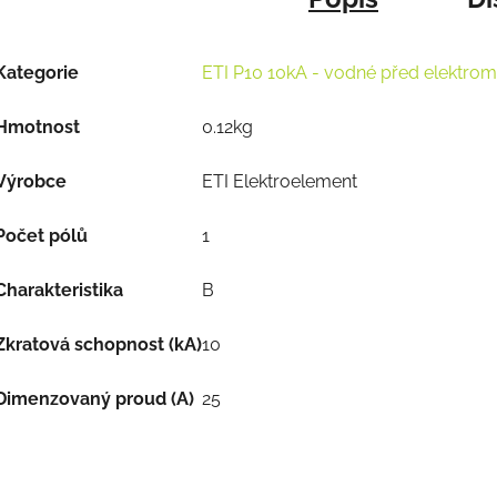
Kategorie
ETI P10 10kA - vodné před elektrom
Hmotnost
0.12kg
Výrobce
ETI Elektroelement
Počet pólů
1
Charakteristika
B
Zkratová schopnost (kA)
10
Dimenzovaný proud (A)
25