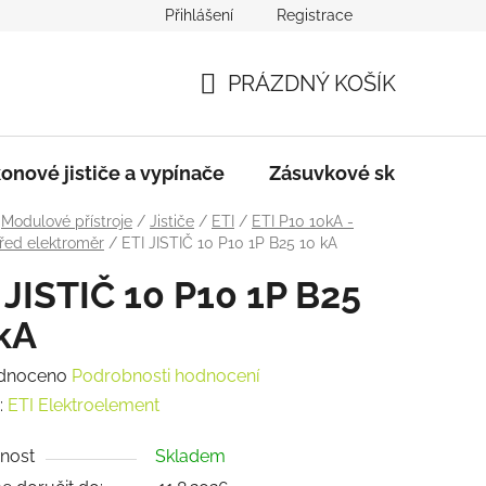
Přihlášení
Registrace
dmínky
Podmínky ochrany osobních údajů
PRÁZDNÝ KOŠÍK
NÁKUPNÍ
KOŠÍK
onové jističe a vypínače
Zásuvkové skříně
Modulové přístroje
/
Jističe
/
ETI
/
ETI P10 10kA -
řed elektroměr
/
ETI JISTIČ 10 P10 1P B25 10 kA
 JISTIČ 10 P10 1P B25
kA
rné
dnoceno
Podrobnosti hodnocení
ení
:
ETI Elektroelement
tu
nost
Skladem