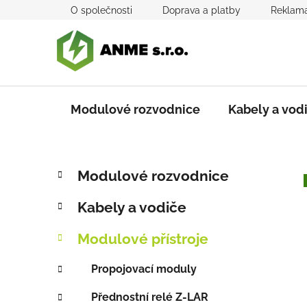
Přejít
O společnosti
Doprava a platby
Reklama
na
obsah
Modulové rozvodnice
Kabely a vod
P
K
Přeskočit
Modulové rozvodnice
a
kategorie
o
t
s
Kabely a vodiče
e
t
g
r
Modulové přístroje
o
a
r
Propojovací moduly
i
n
e
n
Přednostní relé Z-LAR