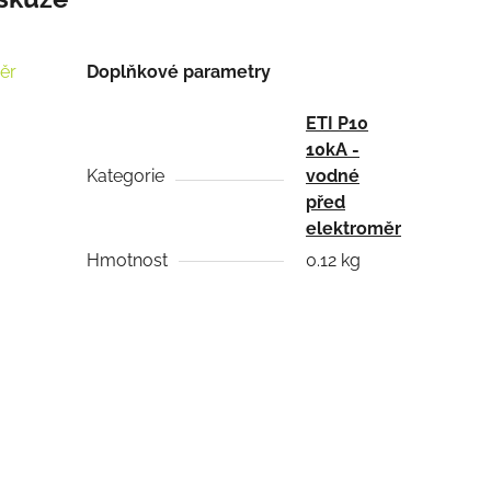
ěr
Doplňkové parametry
ETI P10
10kA -
Kategorie
vodné
před
elektroměr
Hmotnost
0.12 kg