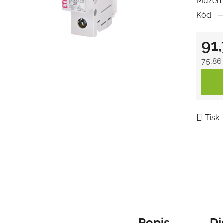
Můžeme
0,0
Kód:
z
5
91
hvězdič
75,86
Měrná
Tisk
Popis
Di