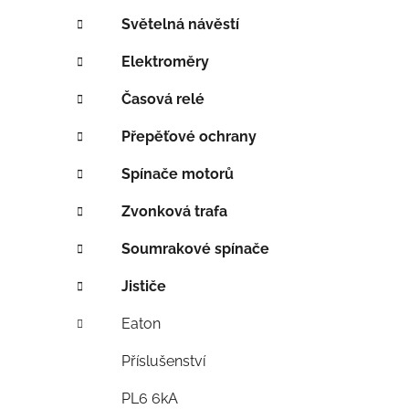
í
p
Světelná návěstí
a
Elektroměry
n
e
Časová relé
l
Přepěťové ochrany
Spínače motorů
Zvonková trafa
Soumrakové spínače
Jističe
Eaton
Příslušenství
PL6 6kA