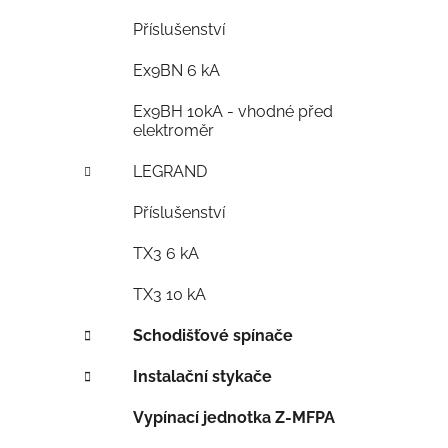
Příslušenství
Ex9BN 6 kA
Ex9BH 10kA - vhodné před
elektroměr
LEGRAND
Příslušenství
TX3 6 kA
TX3 10 kA
Schodišťové spínače
Instalační stykače
Vypínací jednotka Z-MFPA