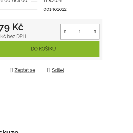
 doručit do:
11.8.2026
001901012
,79 Kč
ek.
 Kč bez DPH
 cena:
DO KOŠÍKU
Zeptat se
Sdílet
skuze