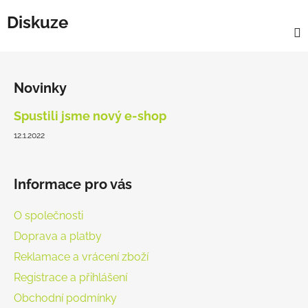
Diskuze
Z
á
Novinky
p
a
Spustili jsme nový e-shop
t
12.1.2022
í
Informace pro vás
O společnosti
Doprava a platby
Reklamace a vrácení zboží
Registrace a přihlášení
Obchodní podmínky