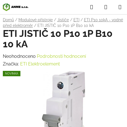
Přejít
Hledat
NÁKUP
na
obsah
KOŠÍK
Domů
/
Modulové přístroje
/
Jističe
/
ETI
/
ETI P10 10kA - vodné
před elektroměr
/
ETI JISTIČ 10 P10 1P B10 10 kA
ETI JISTIČ 10 P10 1P B10
10 kA
Průměrné
Neohodnoceno
Podrobnosti hodnocení
hodnocení
Značka:
ETI Elektroelement
produktu
NOVINKA
je
0,0
z
5
hvězdiček.