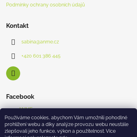
Podmínky ochrany osobních údajů
Kontakt
sabina
@
anme.cz
+420 601 386 445
Facebook
ANME s.r.o.
Používáme cookies, abychom Vám umožnili pohodlné
prohlížení webu a díky analýze provozu webu neustále
zlepšovali jeho funkce, výkon a použitelnost. Více