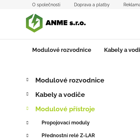
Přejít
O společnosti
Doprava a platby
Reklama
na
obsah
Modulové rozvodnice
Kabely a vod
P
K
Přeskočit
Modulové rozvodnice
a
kategorie
o
t
s
Kabely a vodiče
e
t
g
r
Modulové přístroje
o
a
r
Propojovací moduly
i
n
e
n
Přednostní relé Z-LAR