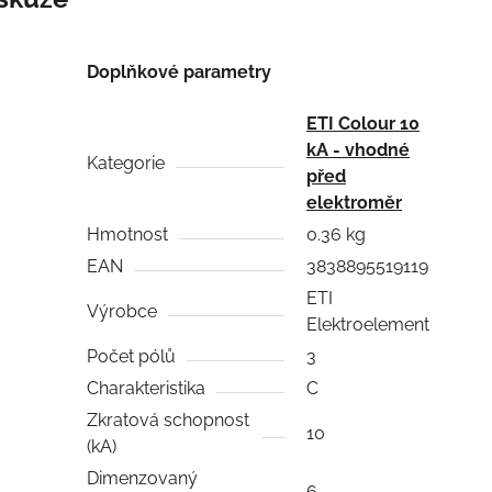
Doplňkové parametry
ETI Colour 10
kA - vhodné
Kategorie
před
elektroměr
Hmotnost
0.36 kg
EAN
3838895519119
ETI
Výrobce
Elektroelement
Počet pólů
3
Charakteristika
C
Zkratová schopnost
10
(kA)
Dimenzovaný
6