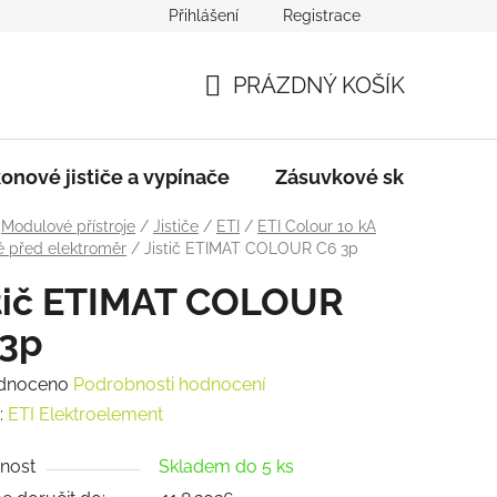
Přihlášení
Registrace
dmínky
Podmínky ochrany osobních údajů
PRÁZDNÝ KOŠÍK
NÁKUPNÍ
KOŠÍK
onové jističe a vypínače
Zásuvkové skříně
Modulové přístroje
/
Jističe
/
ETI
/
ETI Colour 10 kA
é před elektroměr
/
Jistič ETIMAT COLOUR C6 3p
stič ETIMAT COLOUR
 3p
rné
dnoceno
Podrobnosti hodnocení
ení
:
ETI Elektroelement
tu
nost
Skladem do 5 ks