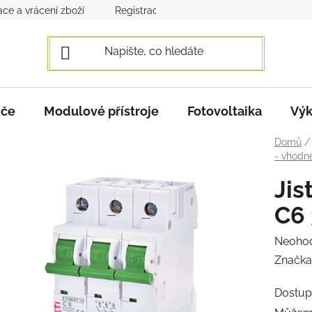
ce a vrácení zboží
Registrace a přihlášení
Obchodní po
iče
Modulové přístroje
Fotovoltaika
Výk
Domů
/
- vhodn
Ji
C6
Průmě
Neoho
hodnoc
Značka
produk
Dostup
je