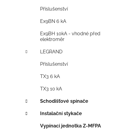
Příslušenství
Ex9BN 6 kA
Ex9BH 10kA - vhodné před
elektroměr
LEGRAND
Příslušenství
TX3 6 kA
TX3 10 kA
Schodišťové spínače
Instalační stykače
Vypínací jednotka Z-MFPA