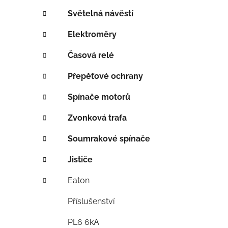
í
p
Světelná návěstí
a
Elektroměry
n
e
Časová relé
l
Přepěťové ochrany
Spínače motorů
Zvonková trafa
Soumrakové spínače
Jističe
Eaton
Příslušenství
PL6 6kA