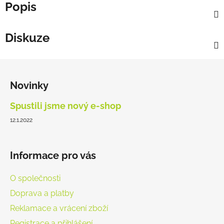
Popis
Diskuze
Z
á
Novinky
p
a
Spustili jsme nový e-shop
t
12.1.2022
í
Informace pro vás
O společnosti
Doprava a platby
Reklamace a vrácení zboží
Registrace a přihlášení