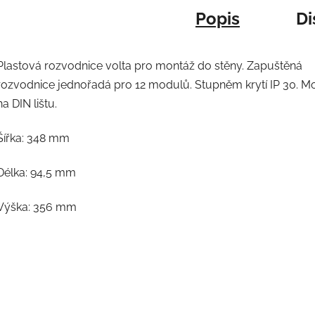
Popis
Di
Plastová rozvodnice volta pro montáž do stěny. Zapuštěná
rozvodnice jednořadá pro 12 modulů
. S
tupněm krytí IP 30. M
na DIN lištu.
Šířka:
348 mm
Délka:
94,5 mm
Výška:
356 mm