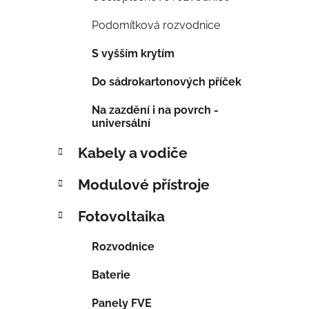
í
Podomítková rozvodnice
p
a
S vyšším krytím
n
Do sádrokartonových příček
e
l
Na zazdění i na povrch -
universální
Kabely a vodiče
Modulové přístroje
Fotovoltaika
Rozvodnice
Baterie
Panely FVE