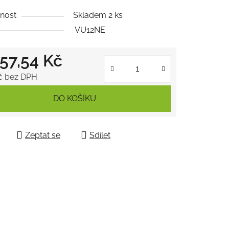
tu
nost
Skladem 2 ks
VU12NE
057,54 Kč
ek.
č bez DPH
 cena:
DO KOŠÍKU
Zeptat se
Sdílet