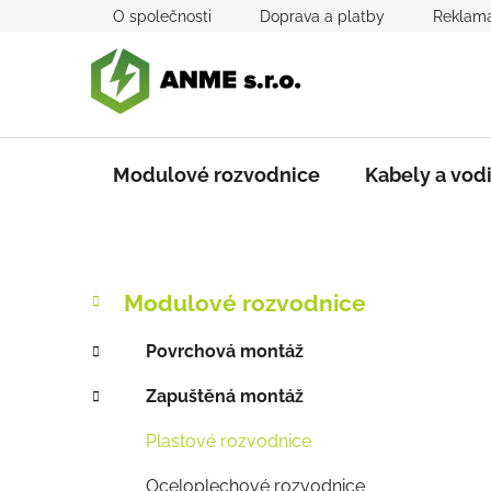
Přejít
O společnosti
Doprava a platby
Reklama
na
obsah
Modulové rozvodnice
Kabely a vod
P
K
Přeskočit
Modulové rozvodnice
a
kategorie
o
t
s
Povrchová montáž
e
t
g
Zapuštěná montáž
r
o
a
r
Plastové rozvodnice
i
n
e
n
Oceloplechové rozvodnice