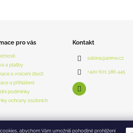
rmace pro vás
Kontakt
ečnosti
sabina
@
anme.cz
a a platby
+420 601 386 445
ace a vrácení zboží
ace a přihlášení
dní podmínky
nky ochrany osobních
cookies, abychom Vám umožnili pohodlné prohlížení