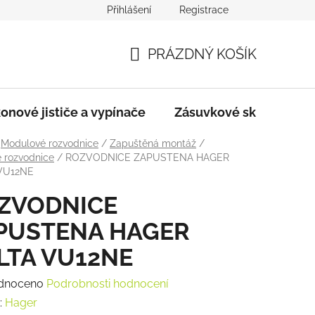
Přihlášení
Registrace
dmínky
Podmínky ochrany osobních údajů
PRÁZDNÝ KOŠÍK
NÁKUPNÍ
KOŠÍK
onové jističe a vypínače
Zásuvkové skříně
Modulové rozvodnice
/
Zapuštěná montáž
/
é rozvodnice
/
ROZVODNICE ZAPUSTENA HAGER
VU12NE
ZVODNICE
PUSTENA HAGER
LTA VU12NE
rné
dnoceno
Podrobnosti hodnocení
ení
:
Hager