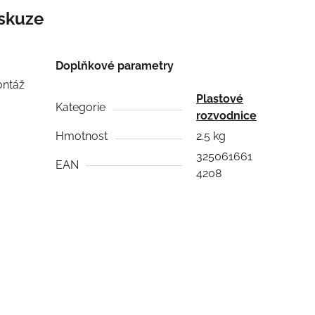
skuze
Doplňkové parametry
ontáž
Plastové
Kategorie
rozvodnice
Hmotnost
2.5 kg
325061661
EAN
4208