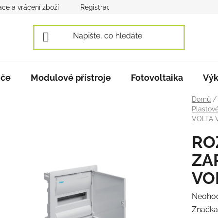
ce a vrácení zboží
Registrace a přihlášení
Obchodní po
iče
Modulové přístroje
Fotovoltaika
Výk
Domů
/
Plastov
VOLTA 
RO
ZA
VO
Průmě
Neoho
hodnoc
Značka