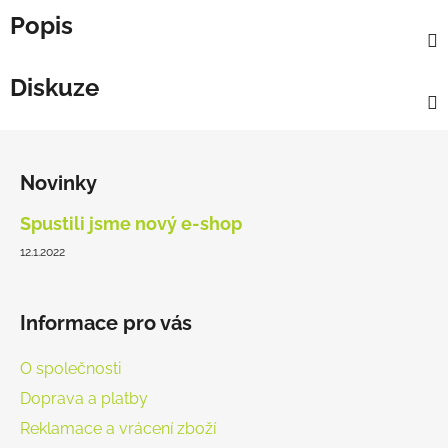
Popis
Diskuze
Z
á
Novinky
p
a
Spustili jsme nový e-shop
t
12.1.2022
í
Informace pro vás
O společnosti
Doprava a platby
Reklamace a vrácení zboží