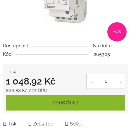
–0 %
Dostupnost
Na dotaz
Kód:
265305
–0 %
1 048,92 Kč
866,88 Kč bez DPH
Měrná cena:
DO KOŠÍKU
Tisk
Zeptat se
Sdílet